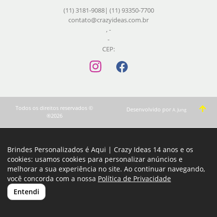
(11) 3181-9088| (11) 93350-7700
contato@crazyideas.com.br
, -
-
CEP:
Todos os direitos reservados ©
Desenvolvido por
A. Jung
®2026
Brindes Personalizados é Aqui | Crazy Ideas 14 anos e os
cookies: usamos cookies para personalizar anúncios e
melhorar a sua experiência no site. Ao continuar navegando,
você concorda com a nossa
Política de Privacidade
Entendi