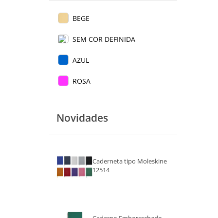
BEGE
SEM COR DEFINIDA
AZUL
ROSA
Novidades
Caderneta tipo Moleskine
12514
Caderno Emborrachado