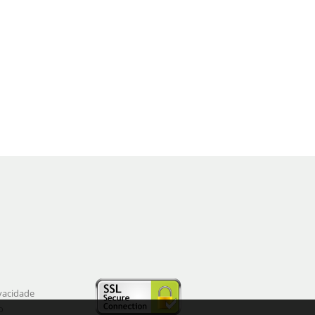
ivacidade
o