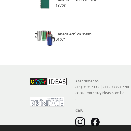
13708
Caneca Acrílica 450ml
01071
Atendimento
(11) 3181-9088| (11) 93350-7700
contato@crazyideas.com.br
, -
-
CEP: