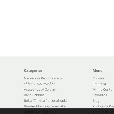
Categorias
Menu
Necessaire Personalizada
Contato
***DIA DOS PAIS***
Empresa
Acessórios p/ Celular
Minha Conta
Bar e Bebidas
Favoritos
Bolsa Térmica Personalizada
Blog
Brindes Blocos e Cadernetas
Política de Pr
Brindes Ecológicos
Termos de Us